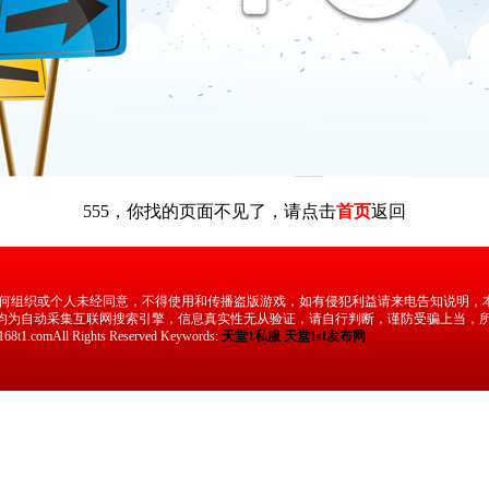
555，你找的页面不见了，请点击
首页
返回
任何组织或个人未经同意，不得使用和传播盗版游戏，如有侵犯利益请来电告知说明，本
均为自动采集互联网搜索引擎，信息真实性无从验证，请自行判断，谨防受骗上当，所
168t1.comAll Rights Reserved Keywords:
天堂1私服
天堂1sf发布网