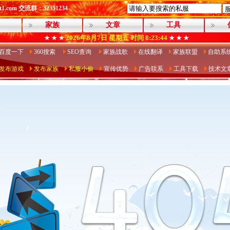
1.com 交流群：32351234
家族
文章
工具
2026年8月7日
星期五
时间 8:23:44
★ ★ ★
★ ★ ★
百度一下
360搜索
SEO查询
家族战歌
在线翻译
家族联盟
自助系
发布游戏
发布家族
私服小偷
宣传优势
广告联系
工具下载
技术文